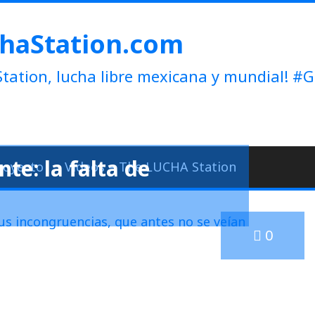
haStation.com
tation, lucha libre mexicana y mundial!
te: la falta de
royecto
Videos – The LUCHA Station
0