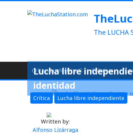
Skip
to
TheLuc
content
The LUCHA S
Lucha libre independien
Crítico Luchístico
Crónicas
El p
identidad
Crítica
Lucha libre independiente
Written by:
Alfonso Lizárraga