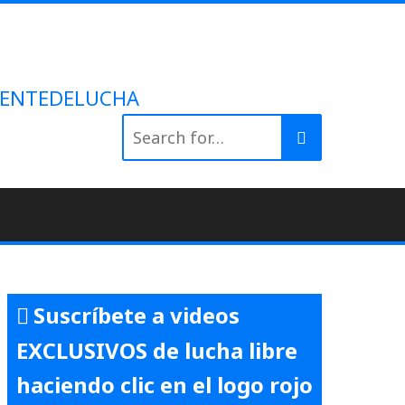
 #GENTEDELUCHA
Search
for:
Suscríbete a videos
EXCLUSIVOS de lucha libre
haciendo clic en el logo rojo