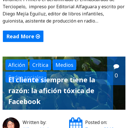
Terciopelo, impreso por Editorial Alfaguara y escrito por
Diego Mejía Eguiluz, editor de libros infantiles,
guionista, asistente de producción en radio…
Read More
"El
Enmascarado
de
Afición
Crítica
Medios
Terciopelo"
0
Redes sociales
El cliente siempre tiene la
razón: la afición tóxica de
Facebook
Written by:
Posted on: