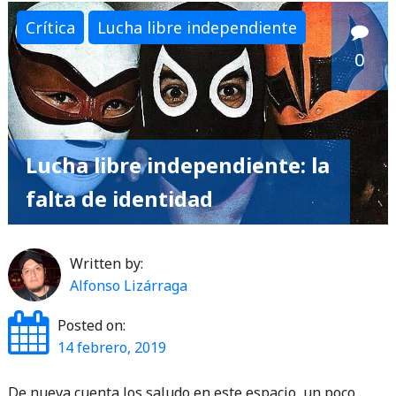
Crítica
Lucha libre independiente
0
Lucha libre independiente: la
falta de identidad
Written by:
Alfonso Lizárraga
Posted on:
14 febrero, 2019
De nueva cuenta los saludo en este espacio, un poco