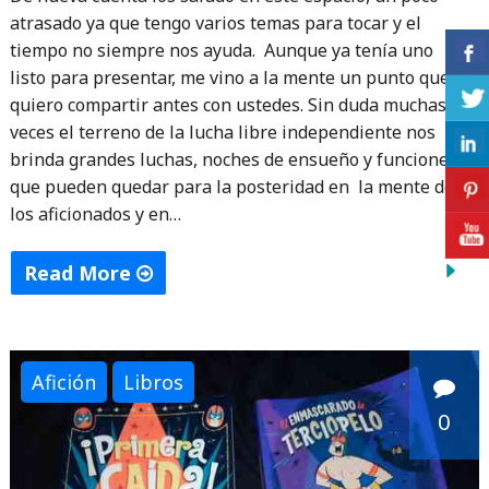
atrasado ya que tengo varios temas para tocar y el
tiempo no siempre nos ayuda. Aunque ya tenía uno
listo para presentar, me vino a la mente un punto que
quiero compartir antes con ustedes. Sin duda muchas
veces el terreno de la lucha libre independiente nos
brinda grandes luchas, noches de ensueño y funciones
que pueden quedar para la posteridad en la mente de
los aficionados y en…
Read More
"Lucha
libre
independiente:
Afición
Libros
la
0
falta
de