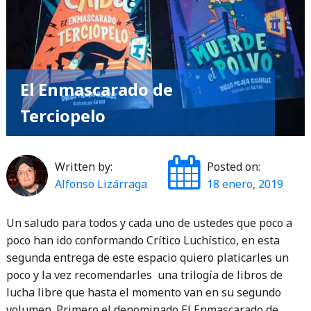
identidad"
El Enmascarado de
Terciopelo
Written by:
Posted on:
Alfonso Lizárraga
18 enero, 2019
Un saludo para todos y cada uno de ustedes que poco a
poco han ido conformando Crítico Luchístico, en esta
segunda entrega de este espacio quiero platicarles un
poco y la vez recomendarles una trilogía de libros de
lucha libre que hasta el momento van en su segundo
volumen. Primero el denominado El Enmascarado de