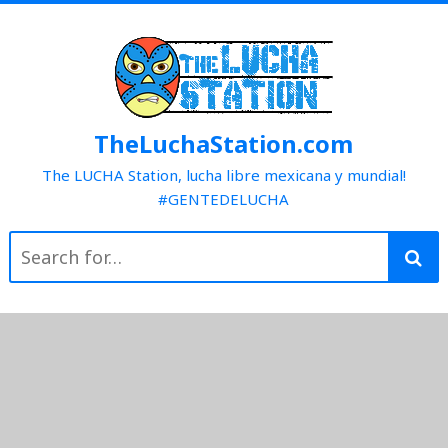
Skip
to
content
TheLuchaStation.com
The LUCHA Station, lucha libre mexicana y mundial!
#GENTEDELUCHA
Search
for: