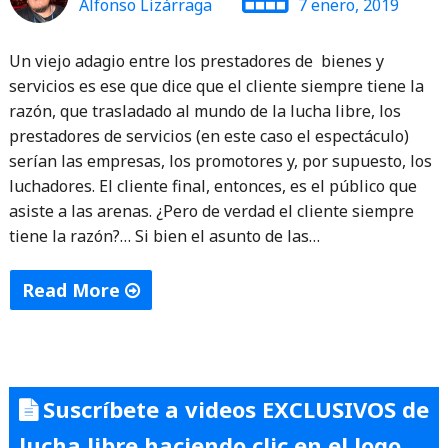
Alfonso Lizárraga
7 enero, 2019
Un viejo adagio entre los prestadores de bienes y
servicios es ese que dice que el cliente siempre tiene la
razón, que trasladado al mundo de la lucha libre, los
prestadores de servicios (en este caso el espectáculo)
serían las empresas, los promotores y, por supuesto, los
luchadores. El cliente final, entonces, es el público que
asiste a las arenas. ¿Pero de verdad el cliente siempre
tiene la razón?… Si bien el asunto de las…
Read More
"El
cliente
siempre
Suscríbete a videos EXCLUSIVOS de
tiene
la
lucha libre haciendo clic en el logo