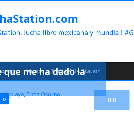
haStation.com
tation, lucha libre mexicana y mundial!
 que me ha dado la
royecto
Videos – The LUCHA Station
rio
0