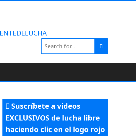
 #GENTEDELUCHA
Search
for:
Suscríbete a videos
EXCLUSIVOS de lucha libre
haciendo clic en el logo rojo