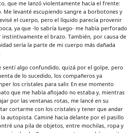
o, que me lanzó violentamente hacia el frente:
. Me levanté escupiendo sangre a borbotones y
isé el cuerpo, pero el líquido parecía provenir
 boca, ya que -lo sabría luego- me había perforado
r instintivamente el brazo. También, por causa de
midad sería la parte de mi cuerpo más dañada
.
 sentí algo confundido, quizá por el golpe, pero
cuenta de lo sucedido, los compañeros ya
er los cristales para salir. En ese momento
pato que me había aflojado no estaba y, mientras
bajar por las ventanas rotas, me lancé en su
ar cortarme con los cristales y tener que andar
la autopista. Caminé hacia delante por el pasillo
ntré una pila de objetos, entre mochilas, ropa y