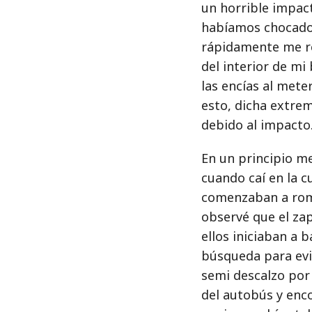
un horrible impact
habíamos chocado
rápidamente me rev
del interior de mi
las encías al mete
esto, dicha extre
debido al impacto
En un principio me
cuando caí en la 
comenzaban a romp
observé que el za
ellos iniciaban a 
búsqueda para evit
semi descalzo por 
del autobús y enco