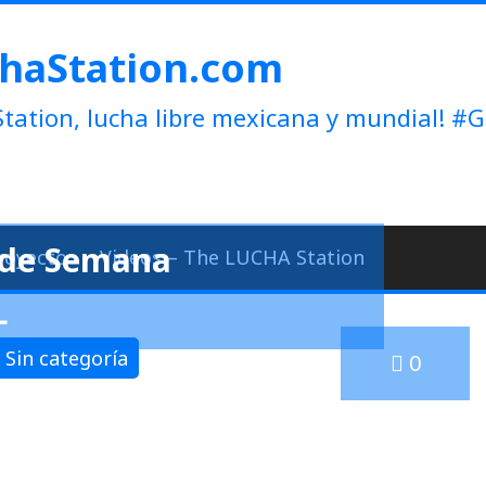
haStation.com
tation, lucha libre mexicana y mundial!
n de Semana
royecto
Videos – The LUCHA Station
L
Sin categoría
0