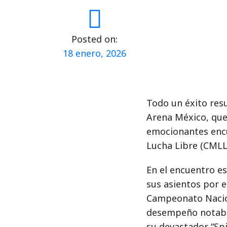
Posted on:
18 enero, 2026
Todo un éxito resu
Arena México, que
emocionantes encu
Lucha Libre (CMLL)
En el encuentro es
sus asientos por e
Campeonato Nacio
desempeño notable 
su devastador “Spir