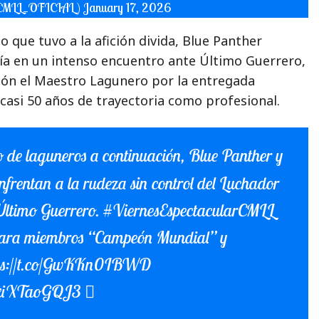
(@CMLL_OFICIAL)
January 17, 2026
que tuvo a la afición divida, Blue Panther
ía en un intenso encuentro ante Último Guerrero,
ción el Maestro Lagunero por la entregada
casi 50 años de trayectoria como profesional.
de laguneros a continuación, Blue Panther y
enfrentan a la rudeza sin control del Luchador
Último Guerrero.
#ViernesEspectacularCMLL
ra miembros “Campeón Mundial” y
ps://t.co/GwKKn0IBWD
m/xiXTaoGQJ3