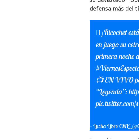
defensa más del tí
¡Ricochet es
en juego su cetr
primera noche 
#ViernesEspec
📺 EN VIVO pa
“Leyenda”:
htt
pic.twitter.c
— Lucha Libre CMLL 