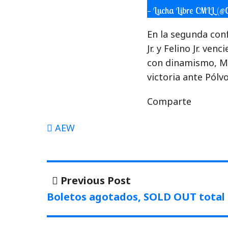
— Lucha Libre CMLL 
En la segunda conf
Jr. y Felino Jr. ve
con dinamismo, Ma
victoria ante Pólv
Comparte
AEW
Navegación
Previous
Previous Post
post:
de
Boletos agotados, SOLD OUT total 
entradas