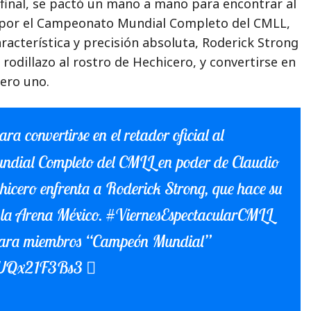
ifinal, se pactó un mano a mano para encontrar al
 por el Campeonato Mundial Completo del CMLL,
racterística y precisión absoluta, Roderick Strong
 rodillazo al rostro de Hechicero, y convertirse en
ero uno.
ra convertirse en el retador oficial al
dial Completo del CMLL en poder de Claudio
hicero enfrenta a Roderick Strong, que hace su
 la Arena México.
#ViernesEspectacularCMLL
ra miembros “Campeón Mundial”
om/UQx21F3Bs3