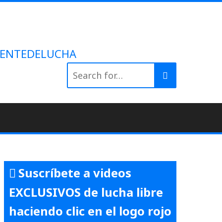
 #GENTEDELUCHA
Search
for:
Suscríbete a videos
EXCLUSIVOS de lucha libre
haciendo clic en el logo rojo