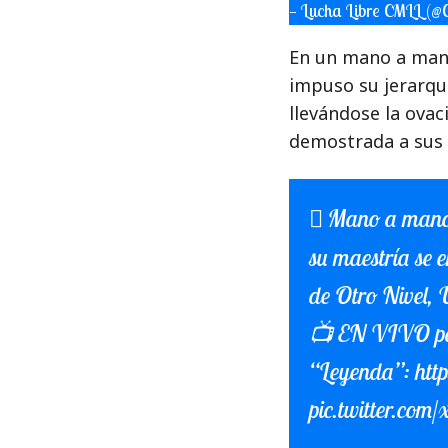
— Lucha Libre CMLL 
En un mano a mano 
impuso su jerarqu
llevándose la ova
demostrada a sus 
Mano a mano 
su maestría se 
de Otro Nivel, 
📺 EN VIVO pa
“Leyenda”:
htt
pic.twitter.co