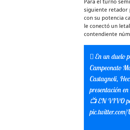
Para el turno sem
siguiente retador
con su potencia ca
le conectó un letal
contendiente núm
En un duelo pa
Campeonato Mun
Castagnoli, Hec
presentación en
📺 EN VIVO pa
pic.twitter.c