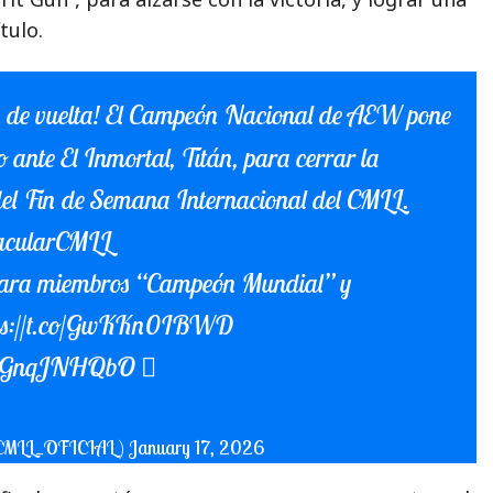
tulo.
tá de vuelta! El Campeón Nacional de AEW pone
o ante El Inmortal, Titán, para cerrar la
del Fin de Semana Internacional del CMLL.
tacularCMLL
ra miembros “Campeón Mundial” y
ps://t.co/GwKKn0IBWD
om/sGnqJNHQbO
(@CMLL_OFICIAL)
January 17, 2026