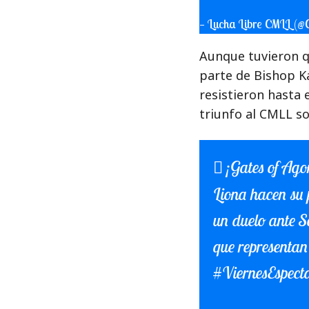
— Lucha Libre CMLL 
Aunque tuvieron q
parte de Bishop Ka
resistieron hasta e
triunfo al CMLL s
¡Gates of Ag
Liona hacen su 
un duelo ante S
que representan
#ViernesEspec