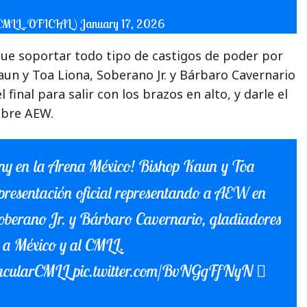
(@CMLL_OFICIAL)
January 17, 2026
ue soportar todo tipo de castigos de poder por
un y Toa Liona, Soberano Jr. y Bárbaro Cavernario
l final para salir con los brazos en alto, y darle el
obre AEW.
ony en la Arena México! Bishop Kaun y Toa
presentación oficial representando a AEW en
oberano Jr. y Bárbaro Cavernario, gladiadores
 a México y al CMLL.
tacularCMLL
pic.twitter.com/BvNGgFfNyN