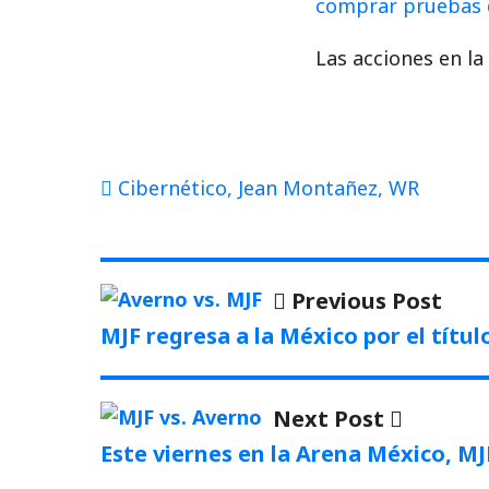
comprar pruebas 
Las acciones en la
Cibernético
,
Jean Montañez
,
WR
Navegación
Prev
Previous Post
post
de
MJF regresa a la México por el títu
entradas
Next
Next Post
post:
Este viernes en la Arena México, MJ