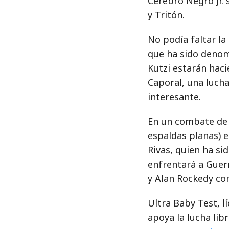
Cerebro Negro Jr. 
y Tritón.
No podía faltar la
que ha sido denom
Kutzi estarán hac
Caporal, una luch
interesante.
En un combate de 
espaldas planas) e
Rivas, quien ha si
enfrentará a Guer
y Alan Rockedy co
Ultra Baby Test, l
apoya la lucha lib