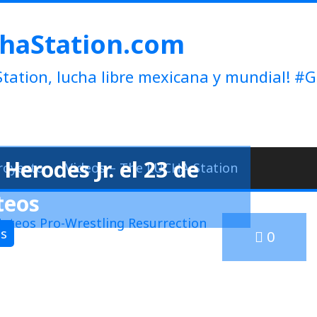
haStation.com
tation, lucha libre mexicana y mundial!
Herodes Jr. el 23 de
royecto
Videos – The LUCHA Station
teos
as
0