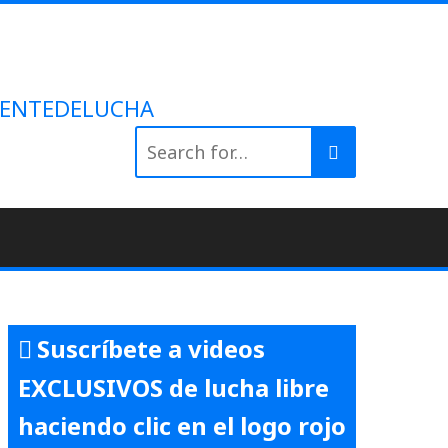
 #GENTEDELUCHA
Search
for:
Suscríbete a videos
EXCLUSIVOS de lucha libre
haciendo clic en el logo rojo