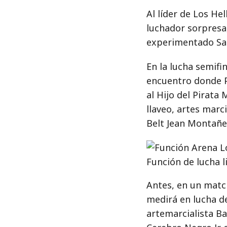
Al líder de Los H
luchador sorpresa
experimentado San
En la lucha semifi
encuentro donde Pi
al Hijo del Pirat
llaveo, artes marc
Belt Jean Montañez
Función de lucha 
Antes, en un match
medirá en lucha de
artemarcialista B