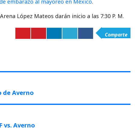
de embarazo al mayoreo en México
.
 Arena López Mateos darán inicio a las 7:30 P. M.
Comparte
ious
:
lo de Averno
F vs. Averno