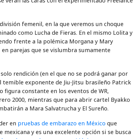
se verán las caras con el experimentado Freelance
 división femenil, en la que veremos un choque
inado como Lucha de Fieras. En el mismo Lolita y
iendo frente a la polémica Morgana y Mary
a en parejas que se vislumbra sumamente
solo rendición (en el que no se podrá ganar por
l temible exponente de Jiu-Jitsu brasileño Patrick
do figura constante en los eventos de WR,
rero 2000, mientras que para abrir cartel Byakko
mbatirán a Mara Salvatrucha y El Sureño.
íder en
pruebas de embarazo en México
que
re mexicana y es una excelente opción si se busca