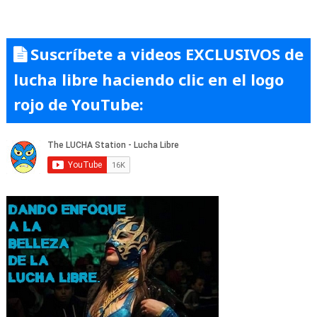
Vaquer
y
Suscríbete a videos EXCLUSIVOS de
Cuatrero:
perspectiva
lucha libre haciendo clic en el logo
de
rojo de YouTube:
género,
medios
y
justicia
en
la
lucha
libre"