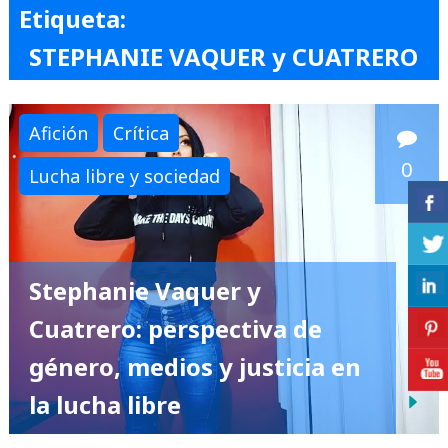
Etiqueta:
STEPHANIE VAQUER y CUATRERO
Afición
Crítica
0
Lucha libre y sociedad
Stephanie Vaquer y
Cuatrero: perspectiva de
género, medios y justicia en
la lucha libre