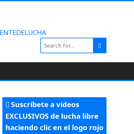
 #GENTEDELUCHA
Search
for:
Suscríbete a videos
EXCLUSIVOS de lucha libre
haciendo clic en el logo rojo