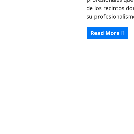
de los recintos do
su profesionalism
Read More
"Lucha
y
tinta
libre:
de
selfies
en
vestidores"