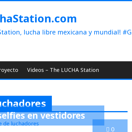
haStation.com
tation, lucha libre mexicana y mundial!
royecto
Videos – The LUCHA Station
luchadores
selfies en vestidores
0