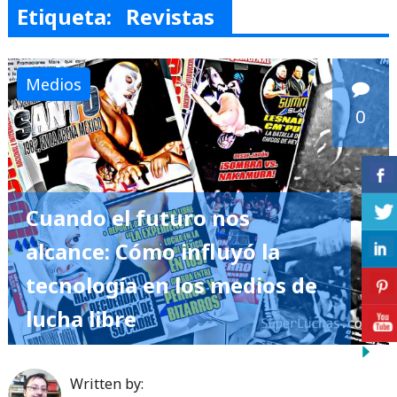
Etiqueta:
Revistas
Medios
0
Cuando el futuro nos
alcance: Cómo influyó la
tecnología en los medios de
lucha libre
Written by: