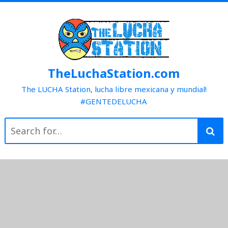
Skip
to
content
TheLuchaStation.com
The LUCHA Station, lucha libre mexicana y mundial!
#GENTEDELUCHA
Search
for: