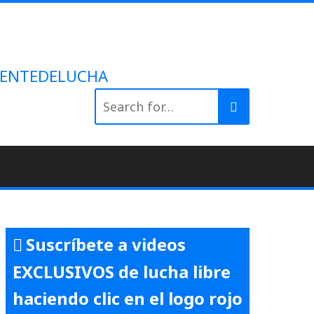
 #GENTEDELUCHA
Search
for:
Suscríbete a videos
EXCLUSIVOS de lucha libre
haciendo clic en el logo rojo