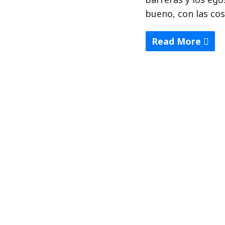
bueno, con las co
Read More
"Lo
que
pudo
ser
y
nunca
fue…
en
2018"