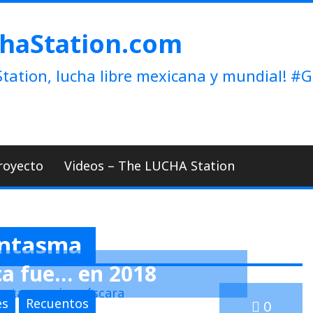
haStation.com
tation, lucha libre mexicana y mundial!
royecto
Videos – The LUCHA Station
antasma
ca fue… en 2018
es
Recuentos
0