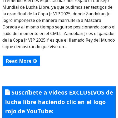
Tremendo Viernes Espectacular nos regaló el Consejo
Mundial de Lucha Libre, ya que pudimos ser testigos de
la gran final de la Copa Jr. VIP 2025, donde Zandokan Jr.
logró imponerse de manera marrullera a Máscara
Dorada y al mismo tiempo seguirse posicionando como el
rudo del momento en el CMLL. Zandokan Jr. es el ganador
de la Copa Jr VIP 2025 Y es que el llamado Rey del Mundo
sigue demostrando que vive un…
Read More
"Zandokan
Jr.
reta
Suscríbete a videos EXCLUSIVOS de
a
Místico,
lucha libre haciendo clic en el logo
tras
rojo de YouTube:
ganar