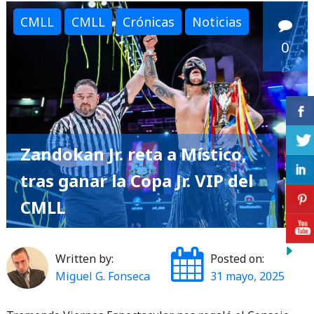
CMLL
CMLL
Crónicas
Noticias
0
Zandokan Jr. reta a Místico,
tras ganar la Copa Jr. VIP del
CMLL
Written by:
Posted on:
Miguel G. Fonseca
31 mayo, 2025