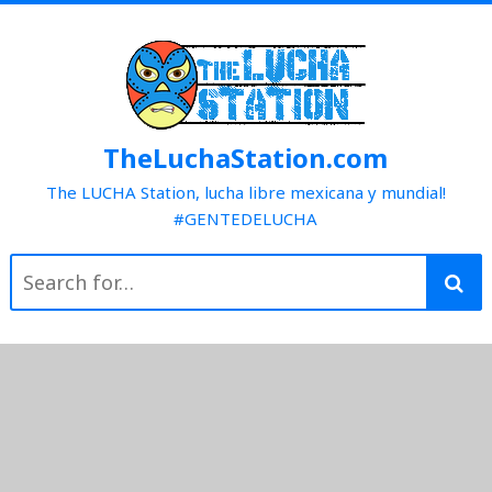
Skip
to
content
TheLuchaStation.com
The LUCHA Station, lucha libre mexicana y mundial!
#GENTEDELUCHA
Search
for: