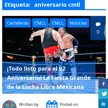
Etiqueta:
aniversario cmll
Carteleras
CMLL
CMLL
Noticias
0
¡Todo listo para el 92
Aniversario! La Fiesta Grande
de la Lucha Libre Mexicana
Written by:
Posted on: