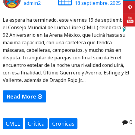
admin2
18 septiembre, 2025
La espera ha terminado, este viernes 19 de septiembre
el Consejo Mundial de Lucha Libre (CMLL) celebrará el
92 Aniversario en la Arena México, que lucirá hasta su
máxima capacidad, con una cartelera que tendrá
máscaras, cabelleras, campeonatos, y mucho más en
disputa. Triangular de parejas con final suicida En el
encuentro estelar de la noche una rivalidad concluirá,
con esa finalidad, Último Guerrero y Averno, Esfinge y El
Valiente, además de Dragón Rojo Jr.…
Read More
"¡Todo
listo
0
para
CMLL
Crítica
Crónicas
el